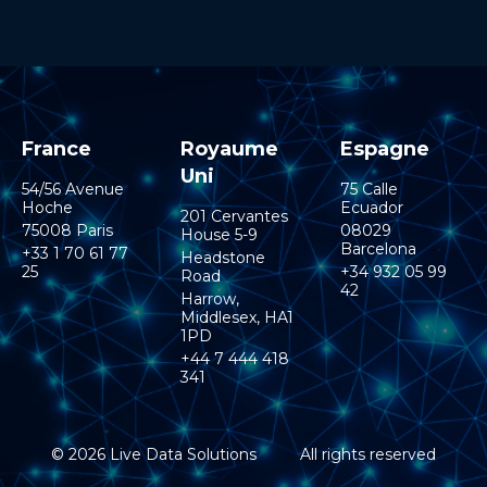
France
Royaume
Espagne
Uni
54/56 Avenue
75 Calle
Hoche
Ecuador
201 Cervantes
75008 Paris
08029
House 5-9
Barcelona
+33 1 70 61 77
Headstone
25
+34 932 05 99
Road
42
Harrow,
Middlesex, HA1
1PD
+44 7 444 418
341
© 2026 Live Data Solutions
All rights reserved