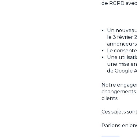
de RGPD avec
Un nouveau 
le 3 février
annonceurs
Le consentem
Une utilisat
une mise en
de Google A
Notre engagem
changements de 
clients.
Ces sujets son
Parlons-en en