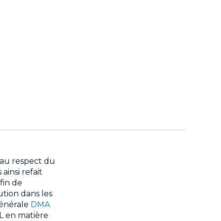
 au respect du
insi refait
fin de
ution dans les
générale
DMA
IL en matière